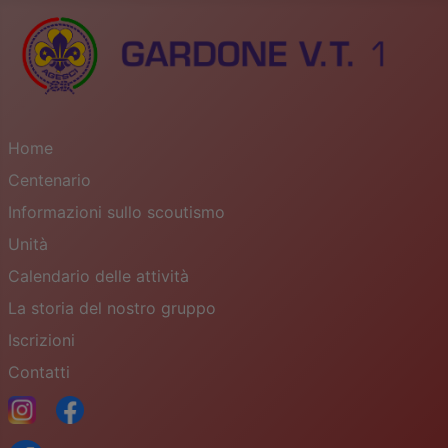
Home
Centenario
Informazioni sullo scoutismo
Unità
Calendario delle attività
La storia del nostro gruppo
Iscrizioni
Contatti