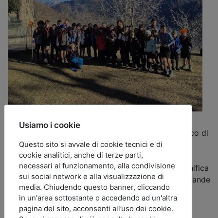
Usiamo i cookie
“Dio ama le storie!”: è così che le vacanze di Branco di
Questo sito si avvale di cookie tecnici e di
quest’anno sono iniziate.
cookie analitici, anche di terze parti,
Dal 27 al 30 dicembre siamo stati a Malonno e
necessari al funzionamento, alla condivisione
abbiamo sperimentato sulla nostra pelle cosa significa
sui social network e alla visualizzazione di
essere parte di una storia fatta di mani, voci, domande
media. Chiudendo questo banner, cliccando
e volti.
in un'area sottostante o accedendo ad un'altra
Tra la costruzione di nuovi giochi per la tana e le
pagina del sito, acconsenti all’uso dei cookie.
promesse dei cuccioli, abbiamo scoperto che