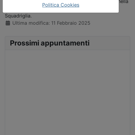
uno sguardo sul futuro delle relazioni che vivono nella
Politica Cookies
quotidianità delle nostre riunioni, in Reparto e in
Squadriglia.
Dettagli
Ultima modifica: 11 Febbraio 2025
Prossimi appuntamenti