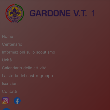
Home
Centenario
Informazioni sullo scoutismo
Unità
Calendario delle attività
La storia del nostro gruppo
Iscrizioni
Contatti