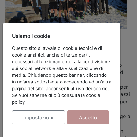
Usiamo i cookie
Dal 27 al 30 dicembre il Reparto Popieluszko ha
Questo sito si avvale di cookie tecnici e di
affrontato un caso enigmatico sulla neve!
cookie analitici, anche di terze parti,
Durante il campo invernale, svoltosi a Boniprati in
necessari al funzionamento, alla condivisione
Trentino, mille peripezie di misteri e misfatti hanno
sui social network e alla visualizzazione di
fatto indagare gli esploratori e le guide sul senso di
media. Chiudendo questo banner, cliccando
fiducia e di appartenenza.
in un'area sottostante o accedendo ad un'altra
Hanno toccato con mano il senso di questi valori per
pagina del sito, acconsenti all’uso dei cookie.
accogliere cinque nuove Promesse, ragazze e ragazzi
Se vuoi saperne di più consulta la cookie
che hanno scelto di fare parte del nostro gruppo per
policy.
vivere l'Avventura e la vita Scout.
In conclusione, hanno creato un ambiente di dialogo al
Impostazioni
Accetto
Consiglio della Legge, l'occasione dedicata per
parlare ed ascoltarsi sui giorni passati insieme, con