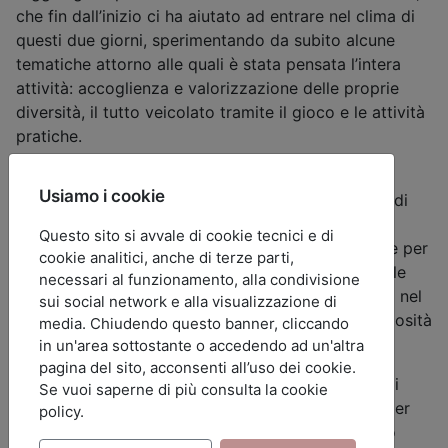
che fin dall’inizio ci ha aiutato ad entrare nel clima di
questi due giorni, sperimentando da subito alcune
tematiche attorno alle quali è stata pensata l’intera
attività: accoglienza e valorizzazione delle proprie
diversità, il tutto veicolato tramite il gioco e le attività
pratiche.
In primo luogo i ragazzi hanno avuto modo di
Usiamo i cookie
confrontarsi con la presenza di altri gruppi Scout di
Lupetti e Coccinelle. Se per qualcuno questo non
Questo sito si avvale di cookie tecnici e di
rappresenta una nota da sottolineare, sicuramente per
cookie analitici, anche di terze parti,
i bambini di Gardone è stato importante scoprire le
necessari al funzionamento, alla condivisione
altre realtà presenti sul nostro territorio bresciano nel
sui social network e alla visualizzazione di
mondo dello scoutismo, e ha suscitato in loro curiosità
media. Chiudendo questo banner, cliccando
e voglia di mettersi in gioco.
in un'area sottostante o accedendo ad un'altra
pagina del sito, acconsenti all’uso dei cookie.
La giornata di sabato ha ruotato attorno all’idea di
Se vuoi saperne di più consulta la cookie
sperimentarsi nell’uso dei propri sensi, necessari per
policy.
lavorare in cucina ma anche per scoprire il mondo