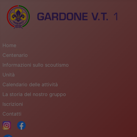
Home
Centenario
Informazioni sullo scoutismo
Unità
Calendario delle attività
La storia del nostro gruppo
Iscrizioni
Contatti